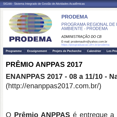
SIGAA - Sistema Integrado de Gestão de Atividades Acadêmicas
PRODEMA
PROGRAMA REGIONAL DE 
AMBIENTE - PRODEMA
ADMINISTRAÇÃO DO CB
E-mail:
prodemaufrn@yahoo.com.br
https://posgraduacao.ufrn.br/prodema
Programme
Enseignement
Projets de Pecherche
Calendrier
Les Pro
PRÊMIO ANPPAS 2017
ENANPPAS 2017 - 08 a 11/10 - N
(http://enanppas2017.com.br/)
O
Prêmio ANPPAS
é entregue a 