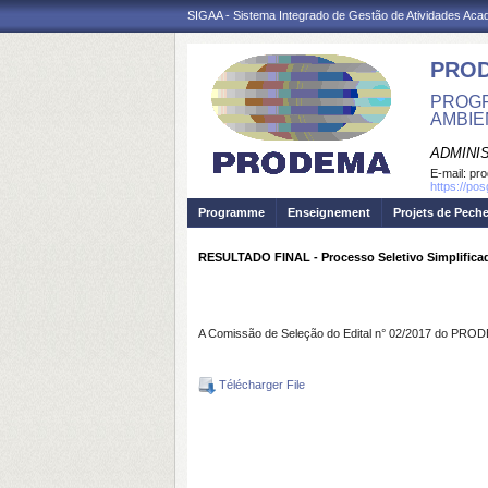
SIGAA - Sistema Integrado de Gestão de Atividades Ac
PRO
PROGR
AMBIE
ADMINI
E-mail:
pr
https://po
Programme
Enseignement
Projets de Pech
RESULTADO FINAL - Processo Seletivo Simplific
A Comissão de Seleção do Edital n° 02/2017 do PRODE
Télécharger File