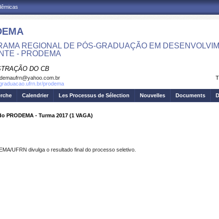
adêmicas
DEMA
AMA REGIONAL DE PÓS-GRADUAÇÃO EM DESENVOLVIM
NTE - PRODEMA
STRAÇÃO DO CB
odemaufrn@yahoo.com.br
T
sgraduacao.ufrn.br/prodema
erche
Calendrier
Les Processus de Sélection
Nouvelles
Documents
D
ado PRODEMA - Turma 2017 (1 VAGA)
MA/UFRN divulga o resultado final do processo seletivo.