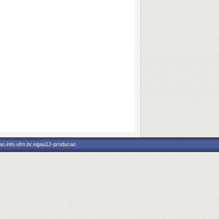
o.info.ufrn.br.sigaa12-producao