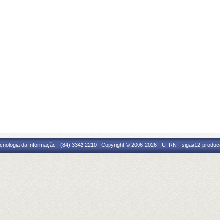
cnologia da Informação - (84) 3342 2210 | Copyright © 2006-2026 - UFRN - sigaa12-produca