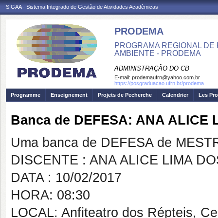
SIGAA - Sistema Integrado de Gestão de Atividades Acadêmicas
PRODEMA
PROGRAMA REGIONAL DE 
AMBIENTE - PRODEMA
ADMINISTRAÇÃO DO CB
E-mail:
prodemaufrn@yahoo.com.br
https://posgraduacao.ufrn.br/prodema
Programme
Enseignement
Projets de Pecherche
Calendrier
Les Pro
Banca de DEFESA: ANA ALICE
Uma banca de DEFESA de MESTRAD
DISCENTE : ANA ALICE LIMA D
DATA : 10/02/2017
HORA: 08:30
LOCAL: Anfiteatro dos Répteis, C