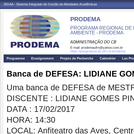
SIGAA - Sistema Integrado de Gestão de Atividades Acadêmicas
PRODEMA
PROGRAMA REGIONAL DE 
AMBIENTE - PRODEMA
ADMINISTRAÇÃO DO CB
E-mail:
prodemaufrn@yahoo.com.br
https://posgraduacao.ufrn.br/prodema
Programme
Enseignement
Projets de Pecherche
Calendrier
Les Pro
Banca de DEFESA: LIDIANE G
Uma banca de DEFESA de MESTRAD
DISCENTE : LIDIANE GOMES PI
DATA : 17/02/2017
HORA: 14:30
LOCAL: Anfiteatro das Aves, Cent