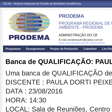
SIGAA - Sistema Integrado de Gestão de Atividades Acadêmicas
PRODEMA
PROGRAMA REGIONAL DE 
AMBIENTE - PRODEMA
ADMINISTRAÇÃO DO CB
E-mail:
prodemaufrn@yahoo.com.br
https://posgraduacao.ufrn.br/prodema
Programme
Enseignement
Projets de Pecherche
Calendrier
Les Pro
Banca de QUALIFICAÇÃO: PAU
Uma banca de QUALIFICAÇÃO de 
DISCENTE : PAULA DORTI PEIX
DATA : 23/08/2016
HORA: 14:30
LOCAL: Sala de Reuniões, Centro