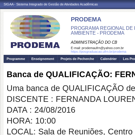
SIGAA - Sistema Integrado de Gestão de Atividades Acadêmicas
PRODEMA
PROGRAMA REGIONAL DE 
AMBIENTE - PRODEMA
ADMINISTRAÇÃO DO CB
E-mail:
prodemaufrn@yahoo.com.br
https://posgraduacao.ufrn.br/prodema
Programme
Enseignement
Projets de Pecherche
Calendrier
Les Pro
Banca de QUALIFICAÇÃO: FE
Uma banca de QUALIFICAÇÃO de 
DISCENTE : FERNANDA LOUREN
DATA : 24/08/2016
HORA: 10:00
LOCAL: Sala de Reuniões, Centro