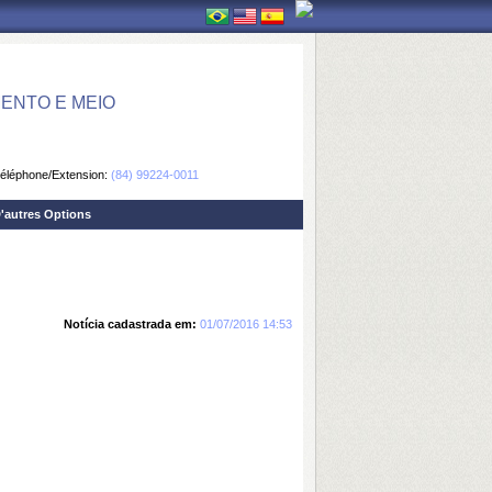
ENTO E MEIO
éléphone/Extension:
(84) 99224-0011
'autres Options
Notícia cadastrada em:
01/07/2016 14:53