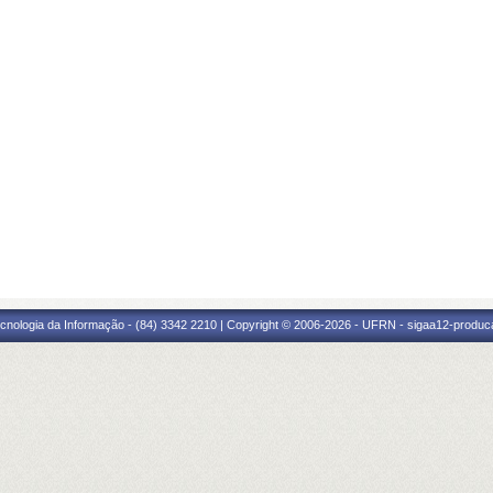
cnologia da Informação - (84) 3342 2210 | Copyright © 2006-2026 - UFRN - sigaa12-produca