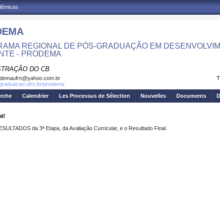
adêmicas
DEMA
AMA REGIONAL DE PÓS-GRADUAÇÃO EM DESENVOLVIM
NTE - PRODEMA
STRAÇÃO DO CB
odemaufrn@yahoo.com.br
T
sgraduacao.ufrn.br/prodema
erche
Calendrier
Les Processus de Sélection
Nouvelles
Documents
D
l!
ESULTADOS da 3ª Etapa, da Avaliação Curricular, e o Resultado Final.