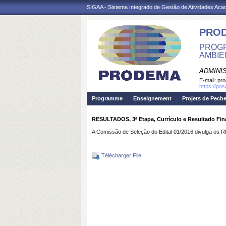
SIGAA - Sistema Integrado de Gestão de Atividades Ac
PRO
PROGR
AMBIE
ADMINI
E-mail:
pr
https://po
Programme
Enseignement
Projets de Pech
RESULTADOS, 3ª Etapa, Currículo e Resultado Fina
A Comissão de Seleção do Edital 01/2016 divulga os R
Télécharger File