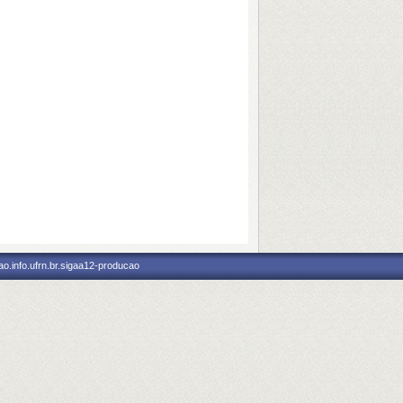
o.info.ufrn.br.sigaa12-producao