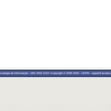
cnologia da Informação - (84) 3342 2210 | Copyright © 2006-2026 - UFRN - sigaa03-produca