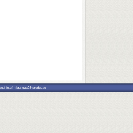
o.info.ufrn.br.sigaa03-producao