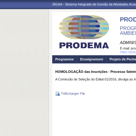
SIGAA - Sistema Integrado de Gestão de Atividades Ac
PRO
PROGR
AMBIE
ADMINI
E-mail:
pr
https://po
Programme
Enseignement
Projets de Pech
HOMOLOGAÇÃO das Inscrições - Processo Seletiv
A Comissão de Seleção do Edital 01/2016, divulga a
Télécharger File