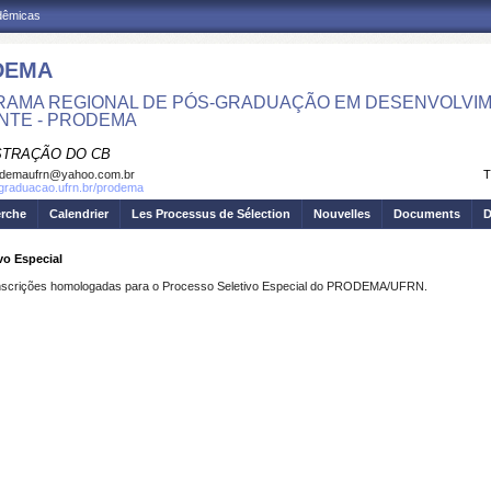
adêmicas
DEMA
AMA REGIONAL DE PÓS-GRADUAÇÃO EM DESENVOLVIM
NTE - PRODEMA
STRAÇÃO DO CB
odemaufrn@yahoo.com.br
T
sgraduacao.ufrn.br/prodema
erche
Calendrier
Les Processus de Sélection
Nouvelles
Documents
D
o Especial
s inscrições homologadas para o Processo Seletivo Especial do PRODEMA/UFRN.