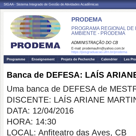
SIGAA - Sistema Integrado de Gestão de Atividades Acadêmicas
PRODEMA
PROGRAMA REGIONAL DE 
AMBIENTE - PRODEMA
ADMINISTRAÇÃO DO CB
E-mail:
prodemaufrn@yahoo.com.br
https://posgraduacao.ufrn.br/prodema
Programme
Enseignement
Projets de Pecherche
Calendrier
Les Pro
Banca de DEFESA: LAÍS ARIA
Uma banca de DEFESA de MESTRAD
DISCENTE: LAÍS ARIANE MART
DATA: 12/04/2016
HORA: 14:30
LOCAL: Anfiteatro das Aves, CB