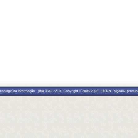
cnologia da Informação - (84) 3342 2210 | Copyright © 2006-2026 - UFRN - sigaa07-produca