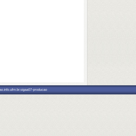
o.info.ufrn.br.sigaa07-producao