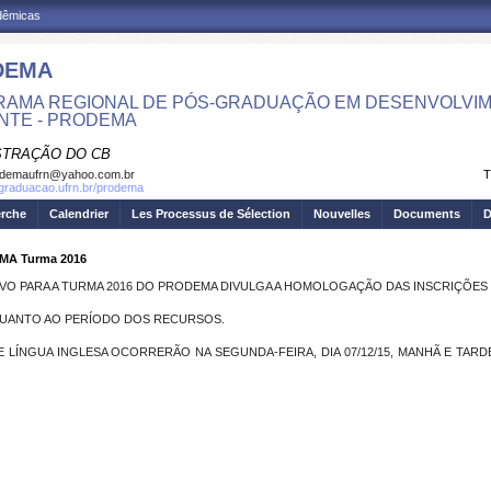
adêmicas
DEMA
AMA REGIONAL DE PÓS-GRADUAÇÃO EM DESENVOLVIM
NTE - PRODEMA
STRAÇÃO DO CB
odemaufrn@yahoo.com.br
T
sgraduacao.ufrn.br/prodema
erche
Calendrier
Les Processus de Sélection
Nouvelles
Documents
D
MA Turma 2016
VO PARA A TURMA 2016 DO PRODEMA DIVULGA A HOMOLOGAÇÃO DAS INSCRIÇÕES 
UANTO AO PERÍODO DOS RECURSOS.
LÍNGUA INGLESA OCORRERÃO NA SEGUNDA-FEIRA, DIA 07/12/15, MANHÃ E TARD