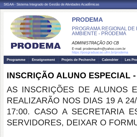
SIGAA - Sistema Integrado de Gestão de Atividades Acadêmicas
PRODEMA
PROGRAMA REGIONAL DE 
AMBIENTE - PRODEMA
ADMINISTRAÇÃO DO CB
E-mail:
prodemaufrn@yahoo.com.br
https://posgraduacao.ufrn.br/prodema
Programme
Enseignement
Projets de Pecherche
Calendrier
Les Pro
INSCRIÇÃO ALUNO ESPECIAL -
AS INSCRIÇÕES DE ALUNOS E
REALIZARÃO NOS DIAS 19 A 24/0
17:00. CASO A SECRETARIA 
SERVIDORES, DEIXAR O FORMU