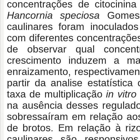
concentrações de citocini
Hancornia speciosa
Gomes”.
caulinares foram inoculado
com diferentes concentrações
de observar qual concent
crescimento induzem a ma
enraizamento, respectivamen
partir da analise estatístic
taxa de multiplicação
in vitro
na ausência desses regulado
sobressaíram em relação ao
de brotos. Em relação à riz
caulinares são responsiv