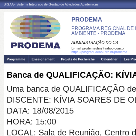
SIGAA - Sistema Integrado de Gestão de Atividades Acadêmicas
PRODEMA
PROGRAMA REGIONAL DE 
AMBIENTE - PRODEMA
ADMINISTRAÇÃO DO CB
E-mail:
prodemaufrn@yahoo.com.br
https://posgraduacao.ufrn.br/prodema
Programme
Enseignement
Projets de Pecherche
Calendrier
Les Pro
Banca de QUALIFICAÇÃO: KÍVI
Uma banca de QUALIFICAÇÃO de 
DISCENTE: KÍVIA SOARES DE O
DATA: 18/08/2015
HORA: 15:00
LOCAL: Sala de Reunião, Centro 