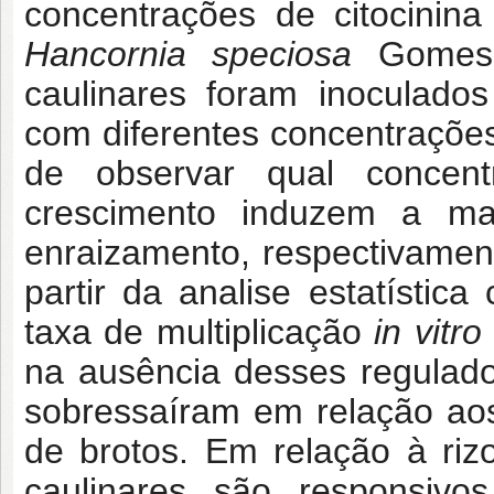
concentrações de citocini
Hancornia speciosa
Gomes”.
caulinares foram inoculado
com diferentes concentrações
de observar qual concent
crescimento induzem a ma
enraizamento, respectivamen
partir da analise estatístic
taxa de multiplicação
in vitro
na ausência desses regulado
sobressaíram em relação ao
de brotos. Em relação à riz
caulinares são responsiv