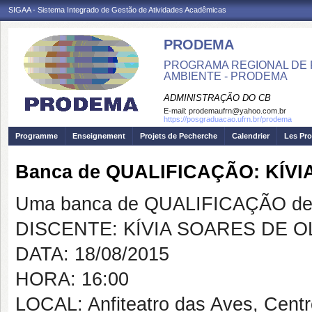
SIGAA - Sistema Integrado de Gestão de Atividades Acadêmicas
PRODEMA
PROGRAMA REGIONAL DE 
AMBIENTE - PRODEMA
ADMINISTRAÇÃO DO CB
E-mail:
prodemaufrn@yahoo.com.br
https://posgraduacao.ufrn.br/prodema
Programme
Enseignement
Projets de Pecherche
Calendrier
Les Pro
Banca de QUALIFICAÇÃO: KÍVI
Uma banca de QUALIFICAÇÃO de 
DISCENTE: KÍVIA SOARES DE O
DATA: 18/08/2015
HORA: 16:00
LOCAL: Anfiteatro das Aves, Cent