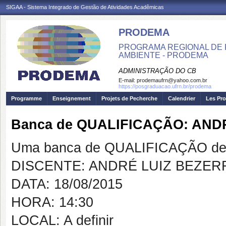
SIGAA - Sistema Integrado de Gestão de Atividades Acadêmicas
PRODEMA
PROGRAMA REGIONAL DE 
AMBIENTE - PRODEMA
ADMINISTRAÇÃO DO CB
E-mail:
prodemaufrn@yahoo.com.br
https://posgraduacao.ufrn.br/prodema
Programme
Enseignement
Projets de Pecherche
Calendrier
Les Pro
Banca de QUALIFICAÇÃO: AND
Uma banca de QUALIFICAÇÃO de 
DISCENTE: ANDRÉ LUIZ BEZER
DATA: 18/08/2015
HORA: 14:30
LOCAL: A definir