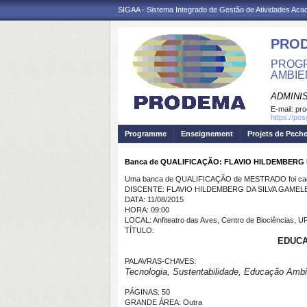
SIGAA - Sistema Integrado de Gestão de Atividades Ac
PRO
PROGR
AMBIE
ADMINI
E-mail:
pr
https://po
Programme
Enseignement
Projets de Pech
Banca de QUALIFICAÇÃO: FLAVIO HILDEMBERG
Uma banca de QUALIFICAÇÃO de MESTRADO foi cada
DISCENTE: FLAVIO HILDEMBERG DA SILVA GAMEL
DATA: 11/08/2015
HORA: 09:00
LOCAL: Anfiteatro das Aves, Centro de Biociências, 
TÍTULO:
EDUCA
PALAVRAS-CHAVES:
Tecnologia, Sustentabilidade, Educação Ambi
PÁGINAS: 50
GRANDE ÁREA: Outra