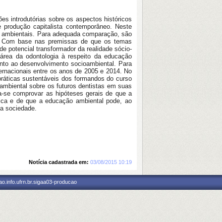
es introdutórias sobre os aspectos históricos
 produção capitalista contemporâneo. Neste
os ambientais. Para adequada comparação, são
e. Com base nas premissas de que os temas
e potencial transformador da realidade sócio-
a área da odontologia à respeito da educação
nto ao desenvolvimento socioambiental. Para
ternacionais entre os anos de 2005 e 2014. No
práticas sustentáveis dos formandos do curso
ambiental sobre os futuros dentistas em suas
-se comprovar as hipóteses gerais de que a
gica e de que a educação ambiental pode, ao
na sociedade.
Notícia cadastrada em:
03/08/2015 10:19
o.info.ufrn.br.sigaa03-producao