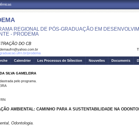
adêmicas
DEMA
AMA REGIONAL DE PÓS-GRADUAÇÃO EM DESENVOLVIM
NTE - PRODEMA
STRAÇÃO DO CB
odemaufrn@yahoo.com.br
T
sgraduacao.ufrn.br/prodema
erche
Calendrier
Les Processus de Sélection
Nouvelles
Documents
D
 DA SILVA GAMELEIRA
strada pelo programa.
EIRA
UFRN
ÇÃO AMBIENTAL: CAMINHO PARA A SUSTENTABILIDADE NA ODONT
ental, Odontologia.