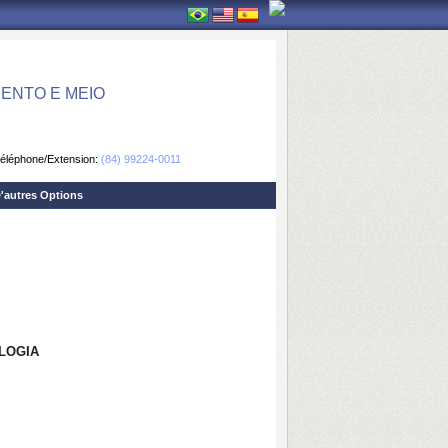
ENTO E MEIO
éléphone/Extension:
(84) 99224-0011
'autres Options
OLOGIA