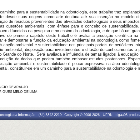
minho para a sustentabilidade na odontologia, este trabalho traz explanaçõ
nte desde suas origens como arte dentária até sua inserção no modelo de
dução de resíduos provenientes das atividades odontológicas e seus impact
 as questões ambientais, com ênfase para o conceito de sustentabilidad
uco difundidos na pesquisa e no ensino da odontologia, e de que há um grand
tivo do primeiro capítulo deste trabalho é avaliar a produção científica n
dar e demonstrar a função da educação ambiental na odontologia como fome
ucação ambiental e sustentabilidade nos principais portais de periódicos in
ão ambiental, disposição para investimentos e difusão de conhecimentos e 
io Grande do Norte. Será avaliada a influência de temas ligados à educação 
 produção de dados que podem também embasar estudos posteriores. Espera
ducação ambiental e sustentabilidade é pouco expressiva na área odontoló
tal, constituir-se em um caminho para a sustentabilidade na odontologia e 
ENCIO DE ARAUJO
DRIGUES MELO DE LIMA
cnologia da Informação - (84) 3342 2210 | Copyright © 2006-2026 - UFRN - sigaa03-produca