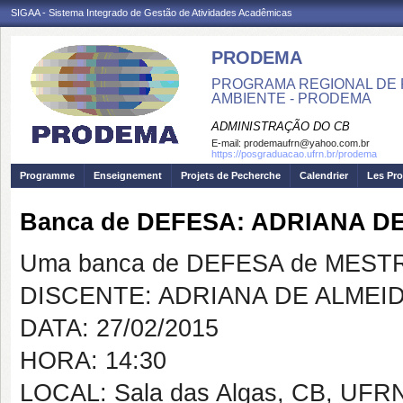
SIGAA - Sistema Integrado de Gestão de Atividades Acadêmicas
PRODEMA
PROGRAMA REGIONAL DE 
AMBIENTE - PRODEMA
ADMINISTRAÇÃO DO CB
E-mail:
prodemaufrn@yahoo.com.br
https://posgraduacao.ufrn.br/prodema
Programme
Enseignement
Projets de Pecherche
Calendrier
Les Pro
Banca de DEFESA: ADRIANA D
Uma banca de DEFESA de MESTRAD
DISCENTE: ADRIANA DE ALMEID
DATA: 27/02/2015
HORA: 14:30
LOCAL: Sala das Algas, CB, UFR