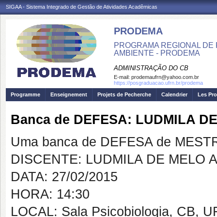
SIGAA - Sistema Integrado de Gestão de Atividades Acadêmicas
PRODEMA
PROGRAMA REGIONAL DE 
AMBIENTE - PRODEMA
ADMINISTRAÇÃO DO CB
E-mail:
prodemaufrn@yahoo.com.br
https://posgraduacao.ufrn.br/prodema
Programme
Enseignement
Projets de Pecherche
Calendrier
Les Pro
Banca de DEFESA: LUDMILA D
Uma banca de DEFESA de MESTRAD
DISCENTE: LUDMILA DE MELO 
DATA: 27/02/2015
HORA: 14:30
LOCAL: Sala Psicobiologia, CB, 