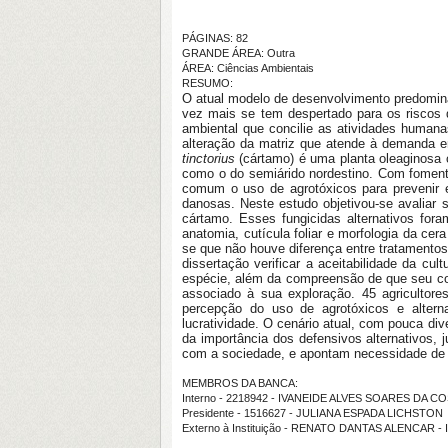
PÁGINAS: 82
GRANDE ÁREA: Outra
ÁREA: Ciências Ambientais
RESUMO:
O atual modelo de desenvolvimento predomina
vez mais se tem despertado para os riscos
ambiental que concilie as atividades human
alteração da matriz que atende à demanda e
tinctorius
(cártamo) é uma planta oleaginosa 
como o do semiárido nordestino. Com fomento d
comum o uso de agrotóxicos para prevenir e
danosas. Neste estudo objetivou-se avaliar s
cártamo. Esses fungicidas alternativos for
anatomia, cutícula foliar e morfologia da cer
se que não houve diferença entre tratamento
dissertação verificar a aceitabilidade da cu
espécie, além da compreensão de que seu con
associado à sua exploração. 45 agricultor
percepção do uso de agrotóxicos e altern
lucratividade. O cenário atual, com pouca div
da importância dos defensivos alternativos,
com a sociedade, e apontam necessidade de i
MEMBROS DA BANCA:
Interno - 2218942 - IVANEIDE ALVES SOARES DA C
Presidente - 1516627 - JULIANA ESPADA LICHSTON
Externo à Instituição - RENATO DANTAS ALENCAR -