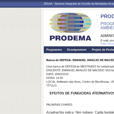
SIGAA - Sistema Integrado de Gestão de Atividades Ac
PRO
PROGR
AMBIE
ADMINI
E-mail:
pr
https://po
Programme
Enseignement
Projets de Pech
Banca de DEFESA: EMANUEL ARAUJO DE MACE
Uma banca de DEFESA de MESTRADO foi cadastrada 
DISCENTE: EMANUEL ARAUJO DE MACEDO SOUS
DATA: 20/02/2015
HORA: 14:30
LOCAL: Anfiteatro das Aves, Centro de Biociências, 
TÍTULO:
EFEITOS DE FUNGICIDAS ATERNATIV
PALAVRAS-CHAVES:
Azadirachta indica
. Nim indiano. Calda bordale