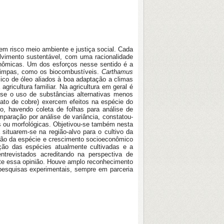
m risco meio ambiente e justiça social. Cada
vimento sustentável, com uma racionalidade
onômicas. Um dos esforços nesse sentido é a
 limpas, como os biocombustíveis.
Carthamus
ico de óleo aliados à boa adaptação a climas
gricultura familiar. Na agricultura em geral é
-se o uso de substâncias alternativas menos
ato de cobre) exercem efeitos na espécie do
o, havendo coleta de folhas para análise de
omparação por análise de variância, constatou-
s ou morfológicas. Objetivou-se também nesta
 situarem-se na região-alvo para o cultivo da
ução da espécie e crescimento socioeconômico
ção das espécies atualmente cultivadas e a
trevistados acreditando na perspectiva de
mente essa opinião. Houve amplo reconhecimento
 pesquisas experimentais, sempre em parceria