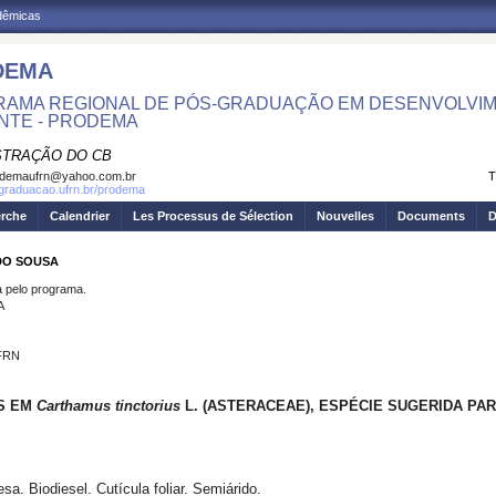
adêmicas
DEMA
AMA REGIONAL DE PÓS-GRADUAÇÃO EM DESENVOLVIM
NTE - PRODEMA
STRAÇÃO DO CB
odemaufrn@yahoo.com.br
T
sgraduacao.ufrn.br/prodema
erche
Calendrier
Les Processus de Sélection
Nouvelles
Documents
D
DO SOUSA
pelo programa.
A
UFRN
OS EM
Carthamus tinctorius
L. (ASTERACEAE), ESPÉCIE SUGERIDA PAR
sa. Biodiesel. Cutícula foliar. Semiárido.