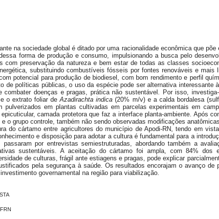
nte na sociedade global é ditado por uma racionalidade econômica que põe e
 dessa forma de produção e consumo, impulsionando a busca pelo desenvol
as com preservação da natureza e bem estar de todas as classes socioec
nergética, substituindo combustíveis fósseis por fontes renováveis e mais
com potencial para produção de biodiesel, com bom rendimento e perfil quím
e políticas públicas, o uso da espécie pode ser alternativa interessante à a
 combater doenças e pragas, prática não sustentável. Por isso, investiga
e o extrato foliar de
Azadirachta indica
(20% m/v) e a calda bordalesa (sulf
am pulverizados em plantas cultivadas em parcelas experimentais em camp
a epicuticular, camada protetora que faz a interface planta-ambiente. Após c
s e o grupo controle, também não sendo observadas modificações anatômica
ltura do cártamo entre agricultores do município de Apodi-RN, tendo em vista
hecimento e disposição para adotar a cultura é fundamental para a introd
es passaram por entrevistas semiestruturadas, abordando também a avalia
ativas sustentáveis. A aceitação do cártamo foi ampla, com 84% dos en
ersidade de culturas, frágil ante estiagens e pragas, pode explicar parcial
 justificados pela segurança à saúde. Os resultados encorajam o avanço de
nvestimento governamental na região para viabilização.
OSTA
 IFRN