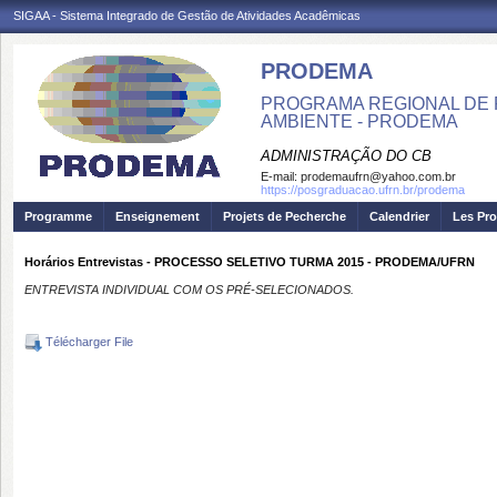
SIGAA - Sistema Integrado de Gestão de Atividades Acadêmicas
PRODEMA
PROGRAMA REGIONAL DE 
AMBIENTE - PRODEMA
ADMINISTRAÇÃO DO CB
E-mail:
prodemaufrn@yahoo.com.br
https://posgraduacao.ufrn.br/prodema
Programme
Enseignement
Projets de Pecherche
Calendrier
Les Pro
Horários Entrevistas - PROCESSO SELETIVO TURMA 2015 - PRODEMA/UFRN
ENTREVISTA INDIVIDUAL COM OS PRÉ-SELECIONADOS.
Télécharger File