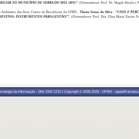
ILIAR NO MUNICÍPIO DE SERRA DO MEL (RN)
”.
(Orientadores: Prof. Dr. Magdi Aloufa e 
no Anfiteatro das Aves, Centro de Biociências da UFRN -
Thaise Sousa da Silva
-
“
USOS E PER
DESTINO: INSTRUMENTOS PARA GESTÃO
?”.
(Orientadores: Prof. Dra. Eliza Maria Xavier F
cnologia da Informação - (84) 3342 2210 | Copyright © 2006-2026 - UFRN - sigaa04-produca