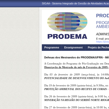
SIGAA - Sistema Integrado de Gestão de Atividades Ac
PRO
PROGR
AMBIE
ADMINI
E-mail:
pr
https://po
Programme
Enseignement
Projets de Pech
Defesas dos Mestrandos do PRODEMA/UFRN - Mês 
A Coordenação do Programa de Pós-Graduação em Des
Dissertação de Mestrado do mês de Fevereiro de 2009:
Dia
03 de fevereiro de 2009
(terça-feira), às 14:0
POTENCIALIDADE DE DESENVOLVIMENTO DO Aedes
Dia 19 de fevereiro de 2009 (quinta-feira), às 9:30hs, n
PROTEÇÃO AMBIENTAL DOS RECIFES DE CORAIS 
Dia 26 de fevereiro de 2009 (quinta-feira), às 9:00 hs,
MINERAÇÃO NA REGIÃO DO SERIDÓ NORTE-RIOG
Dia 27 de fevereiro de 2009 (sexta-feira), às 10:00 hs,