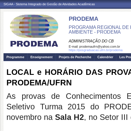
SIGAA - Sistema Integrado de Gestão de Atividades Acadêmicas
PRODEMA
PROGRAMA REGIONAL DE 
AMBIENTE - PRODEMA
ADMINISTRAÇÃO DO CB
E-mail:
prodemaufrn@yahoo.com.br
https://posgraduacao.ufrn.br/prodema
Programme
Enseignement
Projets de Pecherche
Calendrier
Les Pro
LOCAL e HORÁRIO DAS PROVA
PRODEMA/UFRN
As provas de Conhecimentos Es
Seletivo Turma 2015 do PRODE
novembro na
Sala H2
, no Setor II