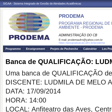
SIGAA - Sistema Integrado de Gestão de Atividades Acadêmicas
PRODEMA
PROGRAMA REGIONAL DE 
AMBIENTE - PRODEMA
ADMINISTRAÇÃO DO CB
E-mail:
prodemaufrn@yahoo.com.br
https://posgraduacao.ufrn.br/prodema
Programme
Enseignement
Projets de Pecherche
Calendrier
Les Pro
Banca de QUALIFICAÇÃO: LUD
Uma banca de QUALIFICAÇÃO de 
DISCENTE: LUDMILA DE MELO 
DATA: 17/09/2014
HORA: 14:00
LOCAL: Anfiteatro das Aves, Cent