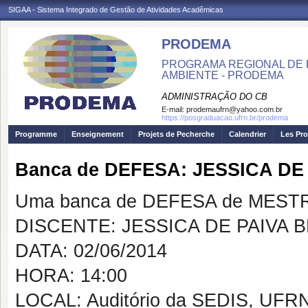
SIGAA - Sistema Integrado de Gestão de Atividades Acadêmicas
PRODEMA
PROGRAMA REGIONAL DE 
AMBIENTE - PRODEMA
ADMINISTRAÇÃO DO CB
E-mail:
prodemaufrn@yahoo.com.br
https://posgraduacao.ufrn.br/prodema
Programme
Enseignement
Projets de Pecherche
Calendrier
Les Pro
Banca de DEFESA: JESSICA D
Uma banca de DEFESA de MESTRAD
DISCENTE: JESSICA DE PAIVA 
DATA: 02/06/2014
HORA: 14:00
LOCAL: Auditório da SEDIS, UFR