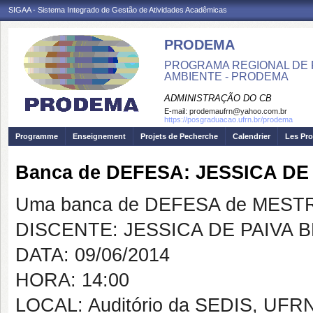
SIGAA - Sistema Integrado de Gestão de Atividades Acadêmicas
PRODEMA
PROGRAMA REGIONAL DE 
AMBIENTE - PRODEMA
ADMINISTRAÇÃO DO CB
E-mail:
prodemaufrn@yahoo.com.br
https://posgraduacao.ufrn.br/prodema
Programme
Enseignement
Projets de Pecherche
Calendrier
Les Pro
Banca de DEFESA: JESSICA D
Uma banca de DEFESA de MESTRAD
DISCENTE: JESSICA DE PAIVA 
DATA: 09/06/2014
HORA: 14:00
LOCAL: Auditório da SEDIS, UFR