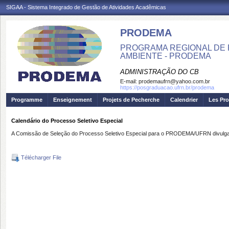
SIGAA - Sistema Integrado de Gestão de Atividades Acadêmicas
PRODEMA
PROGRAMA REGIONAL DE 
AMBIENTE - PRODEMA
ADMINISTRAÇÃO DO CB
E-mail:
prodemaufrn@yahoo.com.br
https://posgraduacao.ufrn.br/prodema
Programme
Enseignement
Projets de Pecherche
Calendrier
Les Pro
Calendário do Processo Seletivo Especial
A Comissão de Seleção do Processo Seletivo Especial para o PRODEMA/UFRN divulga c
Télécharger File