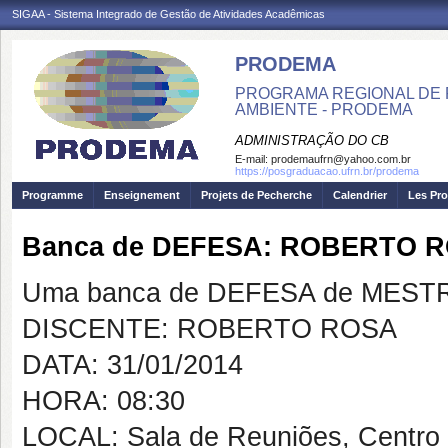
SIGAA - Sistema Integrado de Gestão de Atividades Acadêmicas
PRODEMA
PROGRAMA REGIONAL DE 
AMBIENTE - PRODEMA
ADMINISTRAÇÃO DO CB
E-mail:
prodemaufrn@yahoo.com.br
https://posgraduacao.ufrn.br/prodema
Programme
Enseignement
Projets de Pecherche
Calendrier
Les Pro
Banca de DEFESA: ROBERTO 
Uma banca de DEFESA de MESTRAD
DISCENTE: ROBERTO ROSA
DATA: 31/01/2014
HORA: 08:30
LOCAL: Sala de Reuniões, Centro