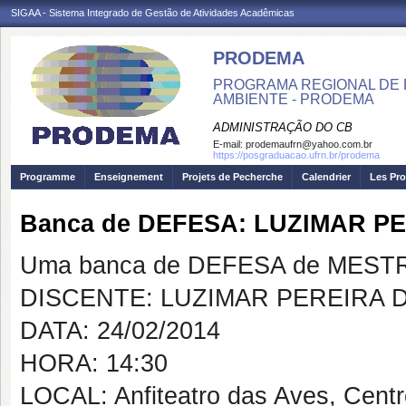
SIGAA - Sistema Integrado de Gestão de Atividades Acadêmicas
PRODEMA
PROGRAMA REGIONAL DE 
AMBIENTE - PRODEMA
ADMINISTRAÇÃO DO CB
E-mail:
prodemaufrn@yahoo.com.br
https://posgraduacao.ufrn.br/prodema
Programme
Enseignement
Projets de Pecherche
Calendrier
Les Pro
Banca de DEFESA: LUZIMAR P
Uma banca de DEFESA de MESTRAD
DISCENTE: LUZIMAR PEREIRA 
DATA: 24/02/2014
HORA: 14:30
LOCAL: Anfiteatro das Aves, Cent