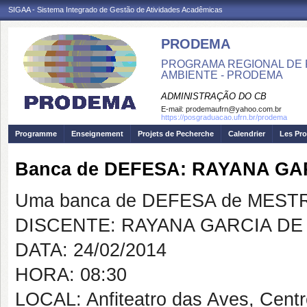
SIGAA - Sistema Integrado de Gestão de Atividades Acadêmicas
PRODEMA
PROGRAMA REGIONAL DE 
AMBIENTE - PRODEMA
ADMINISTRAÇÃO DO CB
E-mail:
prodemaufrn@yahoo.com.br
https://posgraduacao.ufrn.br/prodema
Programme
Enseignement
Projets de Pecherche
Calendrier
Les Pro
Banca de DEFESA: RAYANA G
Uma banca de DEFESA de MESTRAD
DISCENTE: RAYANA GARCIA D
DATA: 24/02/2014
HORA: 08:30
LOCAL: Anfiteatro das Aves, Cent