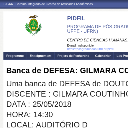
SIGAA - Sistema Integrado de Gestão de Atividades Acadêmicas
PIDFIL
PROGRAMA DE PÓS-GRADU
UFPE - UFRN)
CENTRO DE CIÊNCIAS HUMANAS,
E-mail:
Indisponible
https://posgraduacao.ufrn.br/pidfil
Programme
Enseignement
Projets de Pecherche
Calendrier
Les Pro
Banca de DEFESA: GILMARA C
Uma banca de DEFESA de DOUTOR
DISCENTE : GILMARA COUTINH
DATA : 25/05/2018
HORA: 14:30
LOCAL: AUDITÓRIO D