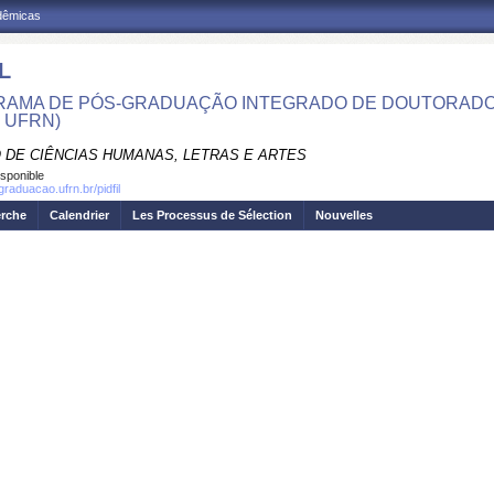
adêmicas
L
AMA DE PÓS-GRADUAÇÃO INTEGRADO DE DOUTORADO E
- UFRN)
 DE CIÊNCIAS HUMANAS, LETRAS E ARTES
isponible
graduacao.ufrn.br/pidfil
erche
Calendrier
Les Processus de Sélection
Nouvelles