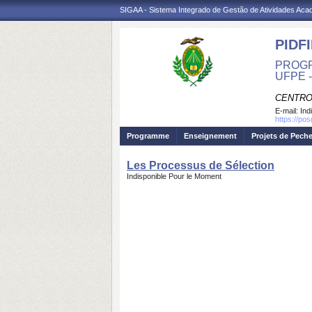
SIGAA - Sistema Integrado de Gestão de Atividades Ac
PIDFI
PROGR
UFPE 
CENTRO
E-mail:
Ind
https://pos
Programme
Enseignement
Projets de Pech
Les Processus de Sélection
Indisponible Pour le Moment