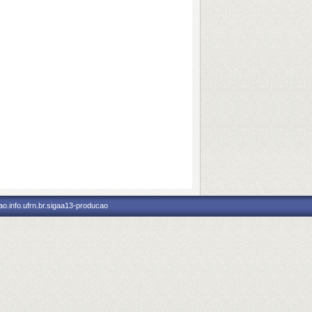
o.info.ufrn.br.sigaa13-producao