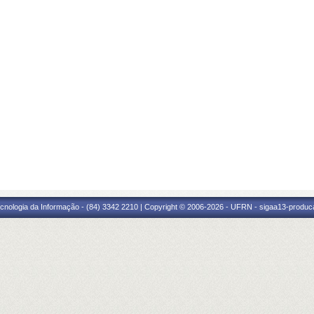
cnologia da Informação - (84) 3342 2210 | Copyright © 2006-2026 - UFRN - sigaa13-produca