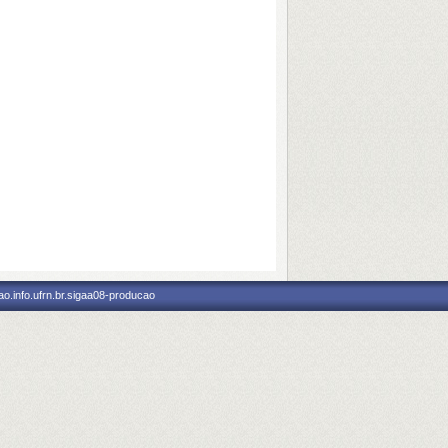
o.info.ufrn.br.sigaa08-producao