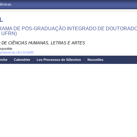
adêmicas
L
AMA DE PÓS-GRADUAÇÃO INTEGRADO DE DOUTORADO E
- UFRN)
 DE CIÊNCIAS HUMANAS, LETRAS E ARTES
isponible
graduacao.ufrn.br/pidfil
erche
Calendrier
Les Processus de Sélection
Nouvelles