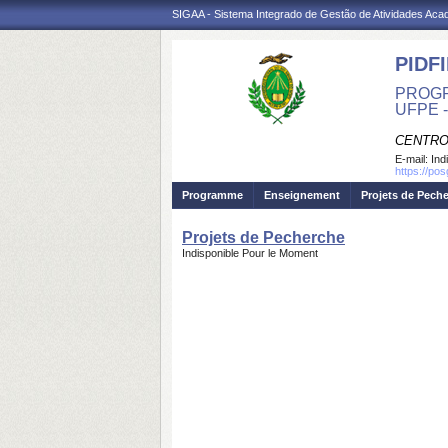
SIGAA - Sistema Integrado de Gestão de Atividades Ac
PIDFI
PROGR
UFPE 
CENTRO
E-mail:
Ind
https://pos
Programme
Enseignement
Projets de Pech
Projets de Pecherche
Indisponible Pour le Moment