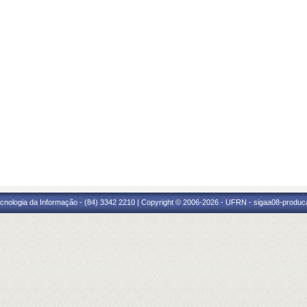
cnologia da Informação - (84) 3342 2210 | Copyright © 2006-2026 - UFRN - sigaa08-produca