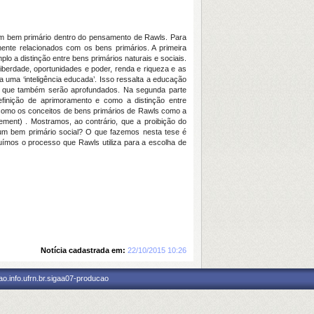
 um bem primário dentro do pensamento de Rawls. Para
mente relacionados com os bens primários. A primeira
 a distinção entre bens primários naturais e sociais.
 liberdade, oportunidades e poder, renda e riqueza e as
a uma ‘inteligência educada’. Isso ressalta a educação
is que também serão aprofundados. Na segunda parte
efinição de aprimoramento e como a distinção entre
como os conceitos de bens primários de Rawls como a
ement) . Mostramos, ao contrário, que a proibição do
um bem primário social? O que fazemos nesta tese é
uímos o processo que Rawls utiliza para a escolha de
Notícia cadastrada em:
22/10/2015 10:26
o.info.ufrn.br.sigaa07-producao