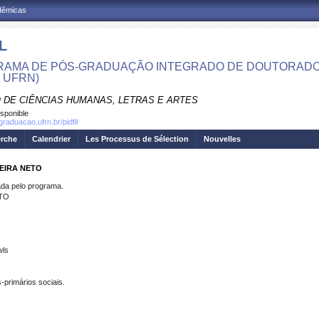
adêmicas
L
AMA DE PÓS-GRADUAÇÃO INTEGRADO DE DOUTORADO E
- UFRN)
 DE CIÊNCIAS HUMANAS, LETRAS E ARTES
isponible
graduacao.ufrn.br/pidfil
erche
Calendrier
Les Processus de Sélection
Nouvelles
EIRA NETO
a pelo programa.
TO
wls
-primários sociais.