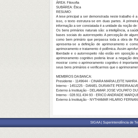
ÁREA: Filosofia
SUBÁREA: Ética
RESUMO:
A tese principal a ser demonstrada neste trabalho é
isso, o texto estrutura-se em duas partes. A primei
informação a ser constatada é a unidade da noção de 
Os bens primários naturais são: a inteligência, a saúd
bases sociais do autorrespeito. A percepção de alguns
como bem primário que perpassa toda a obra de Raw
apresenta-se a definição de aprimoramento e como 
aprimoramento e tratamento é polêmica. Assim aprof
liberdade e o autorrespeito não estão em oposição a
aprimoramento cognitivo poderia levar a negação d
mostrar como o aprimoramento cognitivo é importante
seus bens primários e verificarmos que o aprimorament
MEMBROS DA BANCA:
Presidente - 1149644 - CINARA MARIA LEITE NAHRA
Interno - 1451225 - DANIEL DURANTE PEREIRA ALV
Externo à Instituição - DELAMAR JOSE VOLPATO D
Interno - 028.911.434-93 - ERICO ANDRADE MARQU
Externo à Instituição - NYTHAMAR HILARIO FERNA
SIGAA | Superintendência de Te