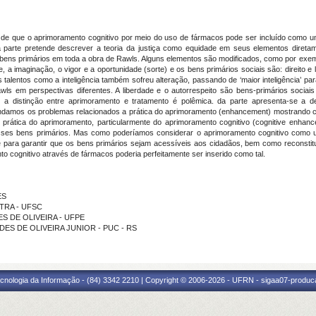
 a de que o aprimoramento cognitivo por meio do uso de fármacos pode ser incluído como
ra parte pretende descrever a teoria da justiça como equidade em seus elementos direta
bens primários em toda a obra de Rawls. Alguns elementos são modificados, como por exemplo
e, a imaginação, o vigor e a oportunidade (sorte) e os bens primários sociais são: direito e
 talentos como a inteligência também sofreu alteração, passando de ‘maior inteligência’ par
ls em perspectivas diferentes. A liberdade e o autorrespeito são bens-primários socia
a distinção entre aprimoramento e tratamento é polêmica. da parte apresenta-se a d
undamos os problemas relacionados a prática do aprimoramento (enhancement) mostrando 
 prática do aprimoramento, particularmente do aprimoramento cognitivo (cognitive enhanc
esses bens primários. Mas como poderíamos considerar o aprimoramento cognitivo como 
 para garantir que os bens primários sejam acessíveis aos cidadãos, bem como reconstit
o cognitivo através de fármacos poderia perfeitamente ser inserido como tal.
ES
UTRA - UFSC
ES DE OLIVEIRA - UFPE
NDES DE OLIVEIRA JUNIOR - PUC - RS
cnologia da Informação - (84) 3342 2210 | Copyright © 2006-2026 - UFRN - sigaa07-produca