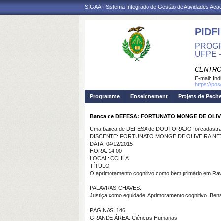
SIGAA - Sistema Integrado de Gestão de Atividades Ac
PIDFI
PROGR
UFPE 
CENTRO
E-mail:
Ind
https://pos
Programme
Enseignement
Projets de Pech
Banca de DEFESA: FORTUNATO MONGE DE OLIV
Uma banca de DEFESA de DOUTORADO foi cadastrad
DISCENTE: FORTUNATO MONGE DE OLIVEIRA NE
DATA: 04/12/2015
HORA: 14:00
LOCAL: CCHLA
TÍTULO:
O aprimoramento cognitivo como bem primário em Ra
PALAVRAS-CHAVES:
Justiça como equidade. Aprimoramento cognitivo. Bens
PÁGINAS: 146
GRANDE ÁREA: Ciências Humanas