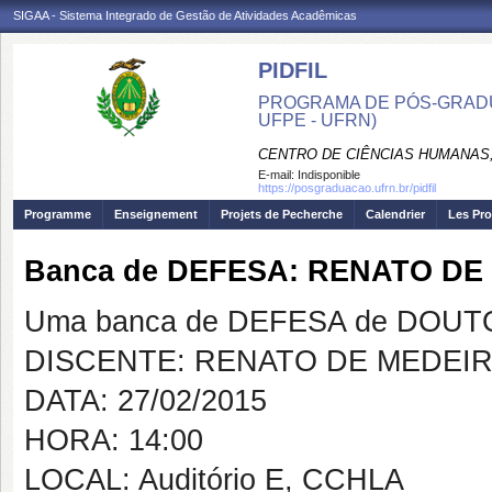
SIGAA - Sistema Integrado de Gestão de Atividades Acadêmicas
PIDFIL
PROGRAMA DE PÓS-GRADU
UFPE - UFRN)
CENTRO DE CIÊNCIAS HUMANAS,
E-mail:
Indisponible
https://posgraduacao.ufrn.br/pidfil
Programme
Enseignement
Projets de Pecherche
Calendrier
Les Pro
Banca de DEFESA: RENATO DE
Uma banca de DEFESA de DOUTOR
DISCENTE: RENATO DE MEDEI
DATA: 27/02/2015
HORA: 14:00
LOCAL: Auditório E, CCHLA