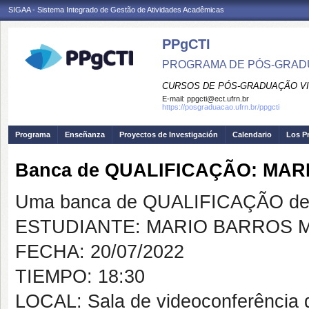
SIGAA - Sistema Integrado de Gestão de Atividades Acadêmicas
PPgCTI
PROGRAMA DE PÓS-GRADU
CURSOS DE PÓS-GRADUAÇÃO VI
E-mail:
ppgcti@ect.ufrn.br
https://posgraduacao.ufrn.br/ppgcti
Programa
Enseñanza
Proyectos de Investigación
Calendario
Los P
Banca de QUALIFICAÇÃO: MA
Uma banca de QUALIFICAÇÃO de 
ESTUDIANTE: MARIO BARROS M
FECHA: 20/07/2022
TIEMPO: 18:30
LOCAL: Sala de videoconferência