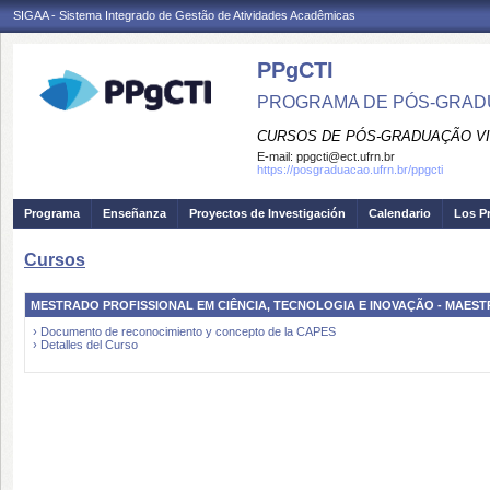
SIGAA - Sistema Integrado de Gestão de Atividades Acadêmicas
PPgCTI
PROGRAMA DE PÓS-GRADU
CURSOS DE PÓS-GRADUAÇÃO VI
E-mail:
ppgcti@ect.ufrn.br
https://posgraduacao.ufrn.br/ppgcti
Programa
Enseñanza
Proyectos de Investigación
Calendario
Los P
Cursos
MESTRADO PROFISSIONAL EM CIÊNCIA, TECNOLOGIA E INOVAÇÃO - MAEST
› Documento de reconocimiento y concepto de la CAPES
› Detalles del Curso