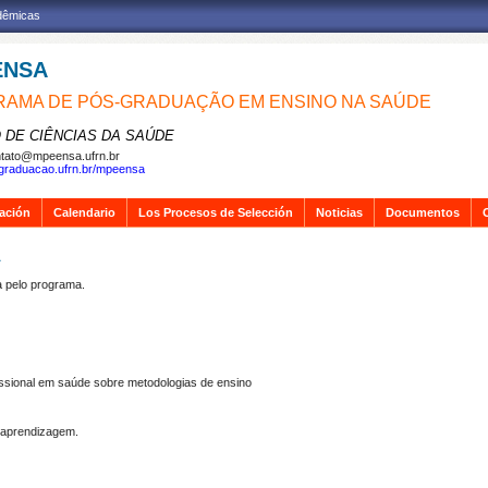
adêmicas
ENSA
AMA DE PÓS-GRADUAÇÃO EM ENSINO NA SAÚDE
 DE CIÊNCIAS DA SAÚDE
tato@mpeensa.ufrn.br
sgraduacao.ufrn.br/mpeensa
gación
Calendario
Los Procesos de Selección
Noticias
Documentos
A
pelo programa.
issional em saúde sobre metodologias de ensino
, aprendizagem.