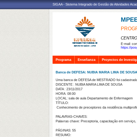
SIGAA - Sistema Integrado de Gestão de Atividades Ac
MPE
PROGR
CENTRO
E-mail:
con
https://po
Programa
Enseñanza
Proyectos de Investi
Banca de DEFESA: NUBIA MARIA LIMA DE SOUS
Uma banca de DEFESA de MESTRADO foi cadastrada 
DISCENTE : NUBIA MARIA LIMA DE SOUSA
DATA : 23/11/2017
HORA: 08:00
LOCAL: sala de aula Departamento de Enfermagem
TÍTULO:
Conhecimento de preceptores da residência multiprof
PALAVRAS-CHAVES:
Palavras chave: Preceptoria, capacitação em serviço
PÁGINAS: 55
RESUMO: