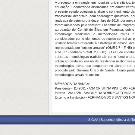
A preceptoria em saúde, em hospitais universitários, 
educação. Encontrando dificuldades em adotar estrat
presente estudo objetivou analisar o conhecimento d
transversal, descritivo, com abordagem qualitativa, c
realizada de setembro a dezembro de 2016, por meio d
foram analisados pelo
software
Ensemble de Programme
aprovação do Comitê de Ética em Pesquisa, sob o n
metodologia tradicional e metodologias ativas 
considerados como elementos do núcleo central as 
unidade temática referente à estratégia de ensino des
representada por “ensino arcaico” (OME 1,7 – F 45) e
F 61) e “Feedback “(OME 2,1 F10). O estudo apontou
sobre as metodologias tradicionais como “ensino arca
utilização desta no ensino da residência multiprofis
metodologias ativas que despertem no aluno o seu pot
proposto pelo Sistema Único de Saúde. Como produt
metodologias ativas de ensino.
MEMBROS DA BANCA:
Presidente - 1149381 - ANA CRISTINA PINHEIRO 
Interno - 2644228 - SIMONE DA NOBREGA TOMAZ
Externo à Instituição - FERNANDA DOS SANTOS 
SIGAA | Superintendência de Te