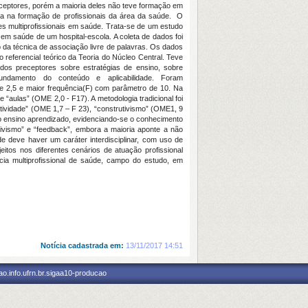
receptores, porém a maioria deles não teve formação em
ica na formação de profissionais da área da saúde. O
s multiprofissionais em saúde. Trata-se de um estudo
 em saúde de um hospital-escola. A coleta de dados foi
 da técnica de associação livre de palavras. Os dados
ferencial teórico da Teoria do Núcleo Central. Teve
dos preceptores sobre estratégias de ensino, sobre
ofundamento do conteúdo e aplicabilidade. Foram
 2,5 e maior frequência(F) com parâmetro de 10. Na
“aulas” (OME 2,0 - F17). A metodologia tradicional foi
tividade” (OME 1,7 – F 23), “construtivismo” (OME1, 9
 ensino aprendizado, evidenciando-se o conhecimento
utivismo” e “feedback”, embora a maioria aponte a não
de deve haver um caráter interdisciplinar, com uso de
eitos nos diferentes cenários de atuação profissional
ia multiprofissional de saúde, campo do estudo, em
Notícia cadastrada em:
13/11/2017 14:51
o.info.ufrn.br.sigaa10-producao