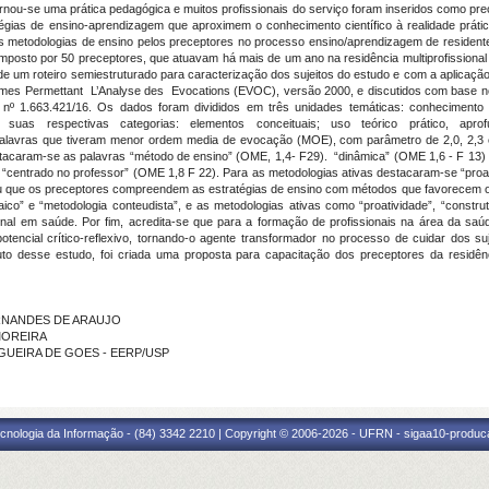
tornou-se uma prática pedagógica e muitos profissionais do serviço foram inseridos como p
égias de ensino-aprendizagem que aproximem o conhecimento científico à realidade prát
as metodologias de ensino pelos preceptores no processo ensino/aprendizagem de residente
omposto por 50 preceptores, que atuavam há mais de um ano na residência multiprofissional
e um roteiro semiestruturado para caracterização dos sujeitos do estudo e com a aplicação
s Permettant L’Analyse des Evocations (EVOC), versão 2000, e discutidos com base no re
º 1.663.421/16. Os dados foram divididos em três unidades temáticas: conhecimento 
e suas respectivas categorias: elementos conceituais; uso teórico prático, apr
palavras que tiveram menor ordem media de evocação (MOE), com parâmetro de 2,0, 2,3 e
tacaram-se as palavras “método de ensino” (OME, 1,4- F29). “dinâmica” (OME 1,6 - F 13) e 
 “centrado no professor” (OME 1,8 F 22). Para as metodologias ativas destacaram-se “proa
 que os preceptores compreendem as estratégias de ensino com métodos que favorecem o
ico” e “metodologia conteudista”, e as metodologias ativas como “proatividade”, “constr
sional em saúde. Por fim, acredita-se que para a formação de profissionais na área da saú
encial crítico-reflexivo, tornando-o agente transformador no processo de cuidar dos suj
o desse estudo, foi criada uma proposta para capacitação dos preceptores da residênc
FERNANDES DE ARAUJO
 MOREIRA
NOGUEIRA DE GOES - EERP/USP
cnologia da Informação - (84) 3342 2210 | Copyright © 2006-2026 - UFRN - sigaa10-produca