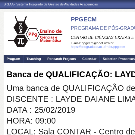
SIGAA - Sistema Integrado de Gestão de Atividades Acadêmicas
PPGECM
PROGRAMA DE PÓS-GRADU
CENTRO DE CIÊNCIAS EXATAS E
E-mail:
ppgecm@ccet.ufrn.br
https://posgraduacao.ufrn.br/ppgecm
Program
Teaching
Research Projects
Calendar
Selection Processes
Banca de QUALIFICAÇÃO: LAY
Uma banca de QUALIFICAÇÃO de 
DISCENTE : LAYDE DAIANE LIM
DATA : 25/02/2019
HORA: 09:00
LOCAL: Sala CONTAR - Centro d