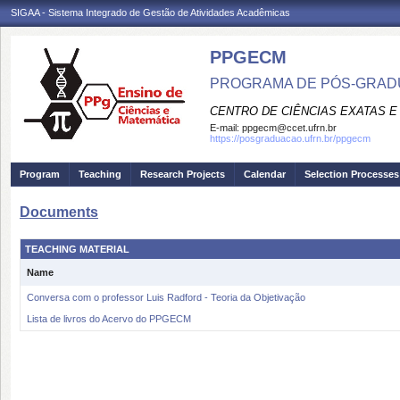
SIGAA - Sistema Integrado de Gestão de Atividades Acadêmicas
PPGECM
PROGRAMA DE PÓS-GRADU
CENTRO DE CIÊNCIAS EXATAS E
E-mail:
ppgecm@ccet.ufrn.br
https://posgraduacao.ufrn.br/ppgecm
Program
Teaching
Research Projects
Calendar
Selection Processes
Documents
TEACHING MATERIAL
Name
Conversa com o professor Luis Radford - Teoria da Objetivação
Lista de livros do Acervo do PPGECM