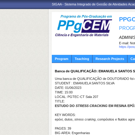
SIGAA - Sistema Integrado de Gestão de Atividades Ac
PPGC
PROGR
ADMINI
E-mail:
Not
https://po
Program
Teaching
Research Projects
Ca
Banca de QUALIFICAÇÃO: EMANUELA SANTOS S
Uma banca de QUALIFICAÇÃO de DOUTORADO foi ca
STUDENT : EMANUELA SANTOS SILVA
DATE: 01/06/2023
TIME: 15:00
LOCAL: PGTEC-CT Sala 207
TITLE:
ESTUDO DO
STRESS CRACKING
EM RESINA EPÓ
KEY WORDS:
epóxi, dutos,
stress craking
, compósitos e fluidos agr
PAGES: 39
BIG AREA: Engenharias