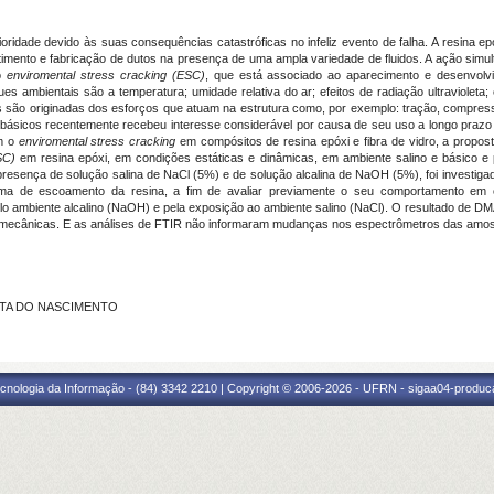
rioridade devido às suas consequências catastróficas no infeliz evento de falha. A resina
timento e fabricação de dutos na presença de uma ampla variedade de fluidos. A ação sim
do
enviromental
stress cracking (ESC)
, que está associado ao aparecimento e desenvolvi
es ambientais são a temperatura; umidade relativa do ar; efeitos de radiação ultravioleta
 são originadas dos esforços que atuam na estrutura como, por exemplo: tração, compressã
 e básicos recentemente recebeu interesse considerável por causa de seu uso a longo praz
m o
enviromental
stress cracking
em compósitos de resina epóxi e fibra de vidro, a propost
SC)
em resina epóxi, em condições estáticas e dinâmicas, em ambiente salino e básico e p
esença de solução salina de NaCl (5%) e de solução alcalina de NaOH (5%), foi investigad
a de escoamento da resina, a fim de avaliar previamente o seu comportamento em c
o ambiente alcalino (NaOH) e pela exposição ao ambiente salino (NaCl). O resultado de DM
 e mecânicas. E as análises de FTIR não informaram mudanças nos espectrômetros das amost
OSTA DO NASCIMENTO
cnologia da Informação - (84) 3342 2210 | Copyright © 2006-2026 - UFRN - sigaa04-produca