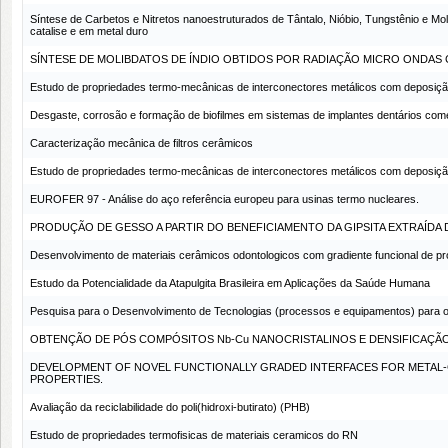
Síntese de Carbetos e Nitretos nanoestruturados de Tântalo, Nióbio, Tungstênio e Mol
catalise e em metal duro
SÍNTESE DE MOLIBDATOS DE ÍNDIO OBTIDOS POR RADIAÇÃO MICRO ONDAS
Estudo de propriedades termo-mecânicas de interconectores metálicos com deposição
Desgaste, corrosão e formação de biofilmes em sistemas de implantes dentários come
Caracterização mecânica de filtros cerâmicos
Estudo de propriedades termo-mecânicas de interconectores metálicos com deposição
EUROFER 97 - Análise do aço referência europeu para usinas termo nucleares.
PRODUÇÃO DE GESSO A PARTIR DO BENEFICIAMENTO DA GIPSITA EXTRAÍDA 
Desenvolvimento de materiais cerâmicos odontologicos com gradiente funcional de p
Estudo da Potencialidade da Atapulgita Brasileira em Aplicações da Saúde Humana
Pesquisa para o Desenvolvimento de Tecnologias (processos e equipamentos) para
OBTENÇÃO DE PÓS COMPÓSITOS Nb-Cu NANOCRISTALINOS E DENSIFICAÇÃO
DEVELOPMENT OF NOVEL FUNCTIONALLY GRADED INTERFACES FOR METAL-C
PROPERTIES.
Avaliação da reciclabilidade do poli(hidroxi-butirato) (PHB)
Estudo de propriedades termofisicas de materiais ceramicos do RN