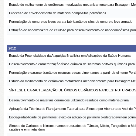
Estudo do molhamento de cerâmicas metalizadas mecanicamente para Brasagem Me
Processo de envelhecimento de materiais compósitos poliméricos
Formulação de concretos leves para a fabricação de silos de concreto leve armado
Extração de nanowhiskers de celulose para desenvolvimento de nanocompósitos pol
2012
Estudo da Potencialidade da Atapulgita Brasileira em Aplicações da Saúde Humana
Desenvolvimento e caracterização físico-química de sistemas aditivos químicos para
Formulação e caracterização de misturas secas cimentantes a partir de cimento Portl
Estudo do molhamento de cerâmicas metalizadas mecanicamente para Brasagem Me
SÍNTESE E CARACTERIZAÇÃO DE ÓXIDOS CERÂMICOS NANOESTRUTURADOS
Desenvolvimento de materiais cerãmicos utilizando resíduos como matéria-prima
Aplicação da Técnica de Planejamento Fatorial para Síntese por Abertura de Anel do Po
Biodegradabilidade de polímeros: efeito da adição de polímero biodegradável em políme
Síntese de Carbetos e Nitretos nanoestruturados de Tântalo, Nióbio, Tungstênio e Mol
catalise e em metal duro