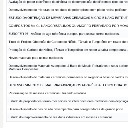
Avaliação do poder calorífico e da cinética de decomposição de diferentes tipos de re
Desenvolvimento de misturas de resíduos de polipropileno com pó de resina poliéster
ESTUDO DA OBTENÇÃO DE MEMBRANAS CERÂMICAS MICRO E NANO ESTRUTU
COMPÓSITOS Mo-Cu NANOCRISTALINOS OU AMORFO PREPARADO POR MOAGEM
EUROFER 97 - Análise do aço referência europeu para usinas termo nucleares.
Titulo do Projeto: Obtenção de Carbeto de Nióbio, Tântalo e Tungstênio em reator de c
Produção de Carbeto de Nióbio, Tântalo e Tungstênio em reator a baixa temperatura
Novos materiais para usinas nucleares
Desenvolvimento de Materiais Avançados à Base de Metais Refratários e seus carbon
Materiais Compósitos
Desenvolvimento de materiais cerâmicos permeáveis ao oxigênio à base de óxidos mis
DESENVOLVIMENTO DE MATERIAIS AVANÇADOS ATRAVÉS DA TECNOLOGIA DO 
Reformulação de massas cerâmicas utilizando residuos
Estudo de propriedades termo-mecânicas de interconectores metálicos com deposição
Desenvolvimento de pás de alto desempenho para aerogeradores de grande porte
Estudo do reaproveitamento de resíduos industriais em massas cerãmicas