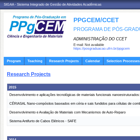
SIGAA - Sistema Integrado de Gestão de Atividades Acadêmicas
PPGCEM/CCET
PROGRAMA DE PÓS-GRADU
ADMINISTRAÇÃO DO CCET
E-mail:
Not available
https://posgraduacao.ufrn.br/ppgcem
Program
Teaching
Research Projects
Calendar
Selection Processes
Research Projects
2015
Desenvolvimento e aplicações tecnológicas de materiais funcionais nanoestruturad
CÉRIASAL Nano-compósitos baseados em céria e sais fundidos para células de combust
Desenvolvimento e Avaliação de Materiais com Mecanismos de Auto-Reparo
Sistema Antifurto de Cabos Elétricos - SAFE
2014