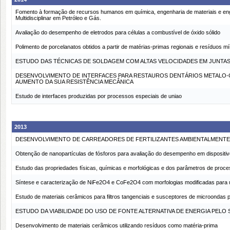
Fomento à formação de recursos humanos em química, engenharia de materiais e enge
Multidisciplinar em Petróleo e Gás.
Avaliação do desempenho de eletrodos para células a combustível de óxido sólido
Polimento de porcelanatos obtidos a partir de matérias-primas regionais e resíduos mí
ESTUDO DAS TÉCNICAS DE SOLDAGEM COM ALTAS VELOCIDADES EM JUNTAS
DESENVOLVIMENTO DE INTERFACES PARA RESTAUROS DENTÁRIOS METALO-
AUMENTO DA SUA RESISTÊNCIA MECÂNICA
Estudo de interfaces produzidas por processos especiais de uniao
2013
DESENVOLVIMENTO DE CARREADORES DE FERTILIZANTES AMBIENTALMENTE 
Obtenção de nanopartículas de fósforos para avaliação do desempenho em dispositi
Estudo das propriedades físicas, químicas e morfológicas e dos parâmetros de proc
Síntese e caracterização de NiFe2O4 e CoFe2O4 com morfologias modificadas para uti
Estudo de materiais cerâmicos para filtros tangenciais e susceptores de microondas 
ESTUDO DA VIABILIDADE DO USO DE FONTE ALTERNATIVA DE ENERGIA PEL
Desenvolvimento de materiais cerãmicos utilizando resíduos como matéria-prima