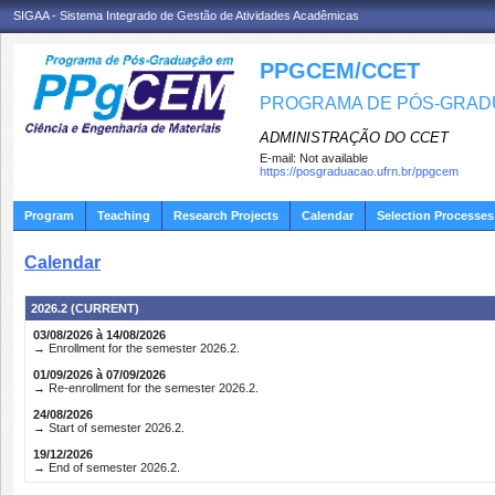
SIGAA - Sistema Integrado de Gestão de Atividades Acadêmicas
PPGCEM/CCET
PROGRAMA DE PÓS-GRADU
ADMINISTRAÇÃO DO CCET
E-mail:
Not available
https://posgraduacao.ufrn.br/ppgcem
Program
Teaching
Research Projects
Calendar
Selection Processes
Calendar
2026.2 (CURRENT)
03/08/2026 à 14/08/2026
→ Enrollment for the semester 2026.2.
01/09/2026 à 07/09/2026
→ Re-enrollment for the semester 2026.2.
24/08/2026
→ Start of semester 2026.2.
19/12/2026
→ End of semester 2026.2.