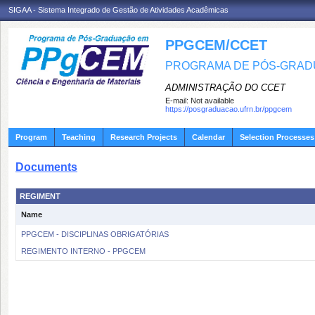
SIGAA - Sistema Integrado de Gestão de Atividades Acadêmicas
PPGCEM/CCET
PROGRAMA DE PÓS-GRADU
ADMINISTRAÇÃO DO CCET
E-mail:
Not available
https://posgraduacao.ufrn.br/ppgcem
Program
Teaching
Research Projects
Calendar
Selection Processes
Documents
REGIMENT
Name
PPGCEM - DISCIPLINAS OBRIGATÓRIAS
REGIMENTO INTERNO - PPGCEM