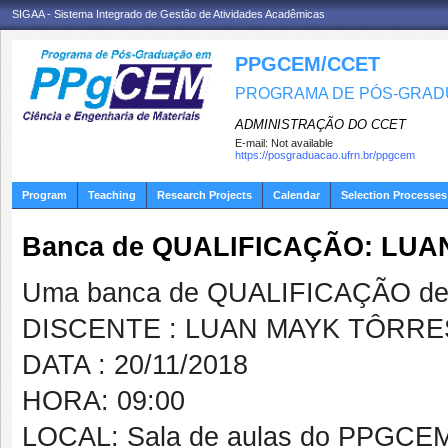
SIGAA - Sistema Integrado de Gestão de Atividades Acadêmicas
PPGCEM/CCET
PROGRAMA DE PÓS-GRADU
ADMINISTRAÇÃO DO CCET
E-mail:
Not available
https://posgraduacao.ufrn.br/ppgcem
Program
Teaching
Research Projects
Calendar
Selection Processes
Banca de QUALIFICAÇÃO: LU
Uma banca de QUALIFICAÇÃO de 
DISCENTE : LUAN MAYK TÔRRE
DATA : 20/11/2018
HORA: 09:00
LOCAL: Sala de aulas do PPGCE