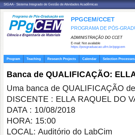
SIGAA - Sistema Integrado de Gestão de Atividades Acadêmicas
PPGCEM/CCET
PROGRAMA DE PÓS-GRADU
ADMINISTRAÇÃO DO CCET
E-mail:
Not available
https://posgraduacao.ufrn.br/ppgcem
Program
Teaching
Research Projects
Calendar
Selection Processes
Banca de QUALIFICAÇÃO: ELL
Uma banca de QUALIFICAÇÃO de 
DISCENTE : ELLA RAQUEL DO 
DATA : 10/08/2018
HORA: 15:00
LOCAL: Auditório do LabCim