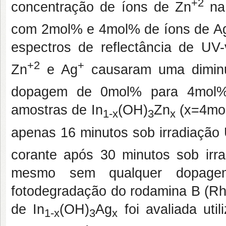
+2
concentração de íons de Zn
na 
com 2mol% e 4mol% de íons de A
espectros de reflectância de U
+2
+
Zn
e Ag
causaram uma dimin
dopagem de 0mol% para 4mol
amostras de In
(OH)
Zn
(x=4mol
1-x
3
x
apenas 16 minutos sob irradiação
corante após 30 minutos sob irra
mesmo sem qualquer dopagem
fotodegradação do rodamina B (RhB
de In
(OH)
Ag
foi avaliada uti
1-x
3
x