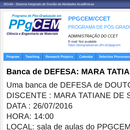
SIGAA - Sistema Integrado de Gestão de Atividades Acadêmicas
PPGCEM/CCET
PROGRAMA DE PÓS-GRADU
ADMINISTRAÇÃO DO CCET
E-mail:
Not available
https://posgraduacao.ufrn.br/ppgcem
Program
Teaching
Research Projects
Calendar
Selection Processes
Banca de DEFESA: MARA TATI
Uma banca de DEFESA de DOUTOR
DISCENTE : MARA TATIANE DE
DATA : 26/07/2016
HORA: 14:00
LOCAL: sala de aulas do PPGCE