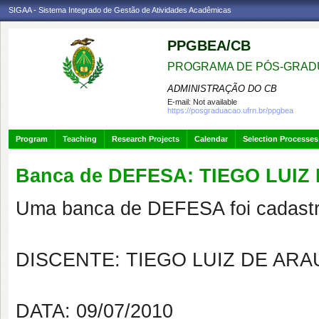
SIGAA - Sistema Integrado de Gestão de Atividades Acadêmicas
PPGBEA/CB
PROGRAMA DE PÓS-GRADU
ADMINISTRAÇÃO DO CB
E-mail:
Not available
https://posgraduacao.ufrn.br/ppgbea
Program
Teaching
Research Projects
Calendar
Selection Processes
Banca de DEFESA: TIEGO LUIZ 
Uma banca de DEFESA foi cadastr
DISCENTE: TIEGO LUIZ DE AR
DATA: 09/07/2010