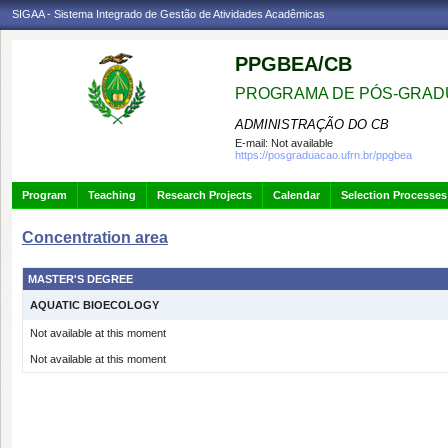
SIGAA - Sistema Integrado de Gestão de Atividades Acadêmicas
PPGBEA/CB
PROGRAMA DE PÓS-GRADU
ADMINISTRAÇÃO DO CB
E-mail:
Not available
https://posgraduacao.ufrn.br/ppgbea
Program
Teaching
Research Projects
Calendar
Selection Processes
Concentration area
MASTER'S DEGREE
AQUATIC BIOECOLOGY
Not available at this moment
Not available at this moment