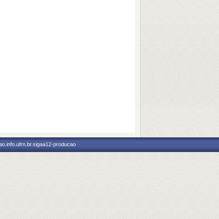
o.info.ufrn.br.sigaa12-producao