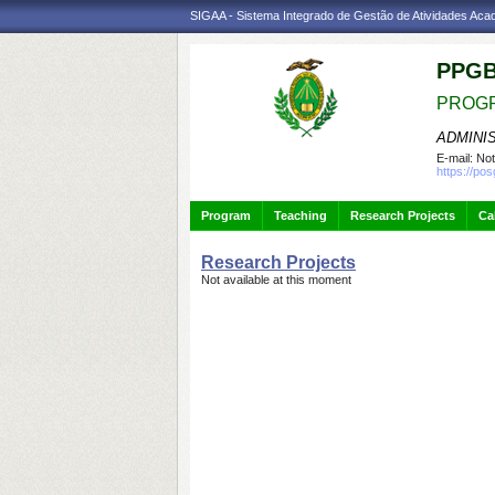
SIGAA - Sistema Integrado de Gestão de Atividades Ac
PPGB
PROGR
ADMINI
E-mail:
Not
https://po
Program
Teaching
Research Projects
Ca
Research Projects
Not available at this moment