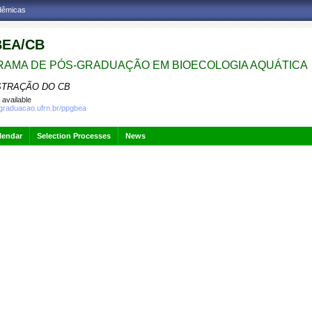
adêmicas
EA/CB
AMA DE PÓS-GRADUAÇÃO EM BIOECOLOGIA AQUÁTICA
STRAÇÃO DO CB
 available
sgraduacao.ufrn.br/ppgbea
lendar
Selection Processes
News