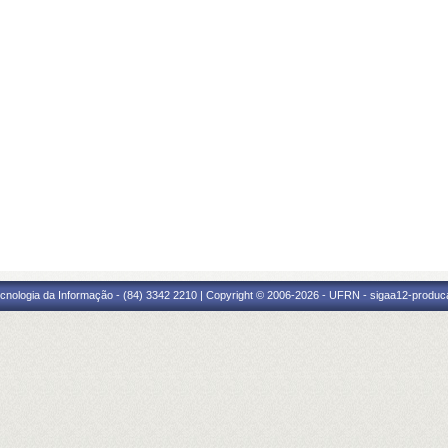
cnologia da Informação - (84) 3342 2210 | Copyright © 2006-2026 - UFRN - sigaa12-produca