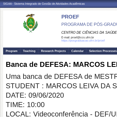
SIGAA - Sistema Integrado de Gestão de Atividades Acadêmicas
PROEF
PROGRAMA DE PÓS-GRADU
CENTRO DE CIÊNCIAS DA SAÚDE
E-mail:
proef@ccs.ufrn.br
https://posgraduacao.ufrn.br/proef
Program
Teaching
Research Projects
Calendar
Selection Processes
Banca de DEFESA: MARCOS LE
Uma banca de DEFESA de MESTRAD
STUDENT : MARCOS LEIVA DA S
DATE: 09/06/2020
TIME: 10:00
LOCAL: Videoconferência - DEF/