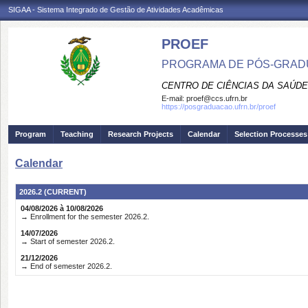
SIGAA - Sistema Integrado de Gestão de Atividades Acadêmicas
PROEF
PROGRAMA DE PÓS-GRADU
CENTRO DE CIÊNCIAS DA SAÚDE
E-mail:
proef@ccs.ufrn.br
https://posgraduacao.ufrn.br/proef
Program
Teaching
Research Projects
Calendar
Selection Processes
Calendar
2026.2 (CURRENT)
04/08/2026 à 10/08/2026
→ Enrollment for the semester 2026.2.
14/07/2026
→ Start of semester 2026.2.
21/12/2026
→ End of semester 2026.2.